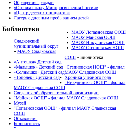
Обращения граждан
«Строим школу Минпросвещения России»
«Центр детских инициатив»
Лагерь с дневным пребыванием детей
Библиотека
МАОУ Лопазновская ООШ
МАОУ Майская ООШ
Сладковский
МАОУ Никулинская ООШ
муниципальный округ
МАОУ Степновская НОШ
»
МАОУ Сладковская
СОШ
»
Библиотека
«Антошка»
Детский сад
«Малышок»
Детский сад
"Степновская НОШ" - филиал
«Солнышко»
Детский сад
МАОУ Сладковская СОШ
«Тополек»
Детский сад
Хроника учебного года
"Никулинская ООШ" - филиал
МАОУ Сладковская СОШ
Сведения об образовательной организации
"Майская ООШ" - филиал МАОУ Сладковская СОШ
Музей
"Лопазновская ООШ" - филиал МАОУ Сладковская
СОШ
Объявления
Безопасность