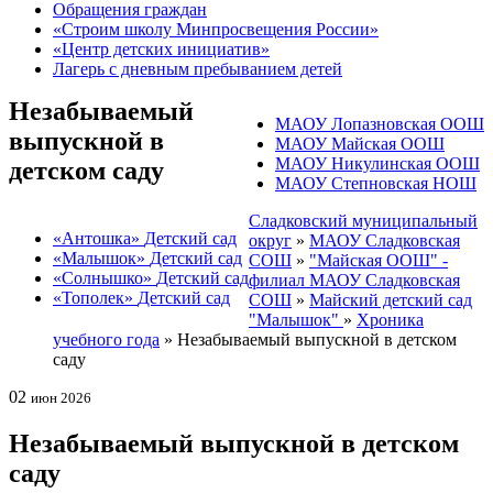
Обращения граждан
«Строим школу Минпросвещения России»
«Центр детских инициатив»
Лагерь с дневным пребыванием детей
Незабываемый
МАОУ Лопазновская ООШ
выпускной в
МАОУ Майская ООШ
МАОУ Никулинская ООШ
детском саду
МАОУ Степновская НОШ
Сладковский муниципальный
«Антошка»
Детский сад
округ
»
МАОУ Сладковская
«Малышок»
Детский сад
СОШ
»
"Майская ООШ" -
«Солнышко»
Детский сад
филиал МАОУ Сладковская
«Тополек»
Детский сад
СОШ
»
Майский детский сад
"Малышок"
»
Хроника
учебного года
»
Незабываемый выпускной в детском
саду
02
июн 2026
Незабываемый выпускной в детском
саду