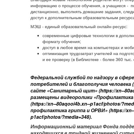
информацию о процессе обучения, а учащиеся - п
дистанционно, выполнять домашние задания, следи
доступ к дополнительным образовательным ресурс
МЭШ - единый образовательный онлайн-ресурс:
современные цифровые технологии в дополн
формату обучения;
доступ в любое время на компьютерах и моби
оптимизация трудозатрат учителей на подгот
и ее проверку (в Библиотеке - более 360 тыс.
Федеральной службой по надзору в сфер
потребителей и благополучия человека 
сайте «Санитарный щит» (
https://xn--80a
размещены видеоролики «Профилактика 
(
https://xn--80aqooi4b.xn--p1acf/photos/?me
профилактика гриппа и ОРВИ» (
https://xn
p1acf/photos/?media=348
).
Информационный материал Фонда подде
находящихся в трудной жизненной ситуа