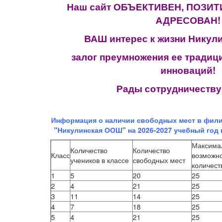
Наш сайт ОБЪЕКТИВЕН, ПОЗИТ
АДРЕСОВАН!
ВАШ интерес к жизни Никул
залог преумножения ее традиц
инноваций!
Рады сотрудничеству
Информация о наличии свободных мест в фил
"Никулинская ООШ" на 2026-2027 учебный год п
Максима
Количество
Количество
Класс
возможн
учеников в классе
свободных мест
количес
1
5
20
25
2
4
21
25
3
11
14
25
4
7
18
25
5
4
21
25