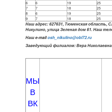
6
6
19
25
7
7
18
25
8
6
19
25
9
7
18
25
Наш адрес: 627631, Тюменская область, С
Никулино, улица Зеленая дом 61.
Наш теле
Наш e-mail
osh_nikulino@obl72.ru
Заведующий филиалом: Вера Николаевна
МЫ
В
ВК