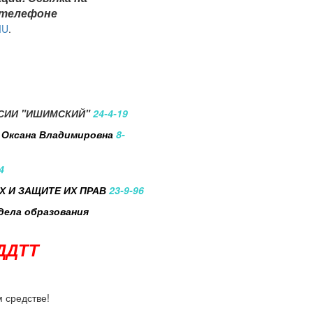
 телефоне
MU
.
ССИИ "ИШИМСКИЙ"
24-4-19
а Оксана Владимировна
8-
4
 И ЗАЩИТЕ ИХ ПРАВ
23-9-96
дела образования
 ДДТТ
 средстве!