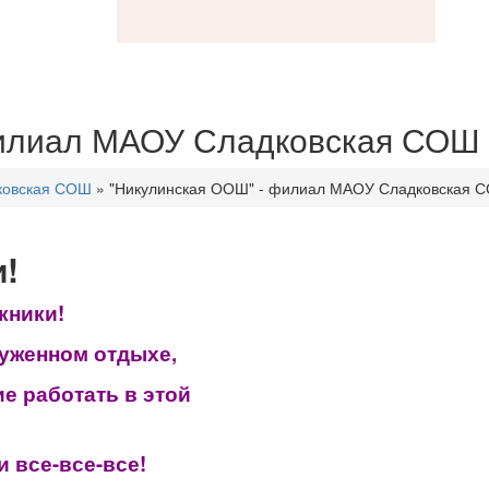
филиал МАОУ Сладковская СОШ
ковская СОШ
»
"Никулинская ООШ" - филиал МАОУ Сладковская 
!
кники!
луженном отдыхе,
е работать в этой
 все-все-все!