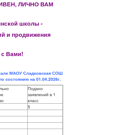
ИВЕН, ЛИЧНО ВАМ
инской школы -
ий и продвижения
 с Вами!
иале МАОУ Сладковская СОШ
о состоянию на 01.04.2026г.
льно
Подано
ое
заявлений в 1
тво
класс
5