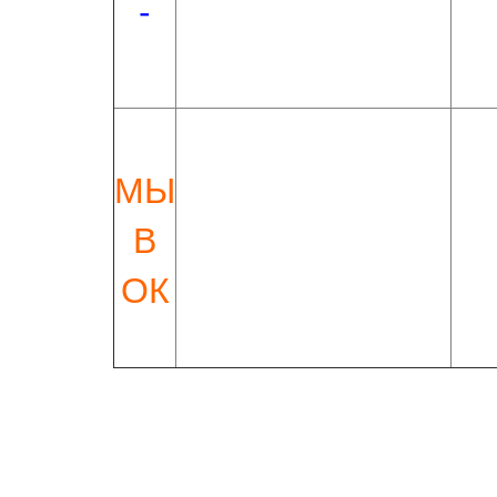
-
МЫ
В
ОК