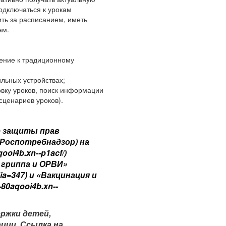
одключаться к урокам
ть за расписанием, иметь
ам.
ение к традиционному
льных устройствах;
овку уроков, поиск информации
 сценариев уроков).
е защиты прав
(Роспотребнадзор) на
qooi4b.xn--p1acf/
)
гриппа и ОРВИ»
dia=347
) и «Вакцинация и
--80aqooi4b.xn--
ржки детей,
ции. Ссылка на