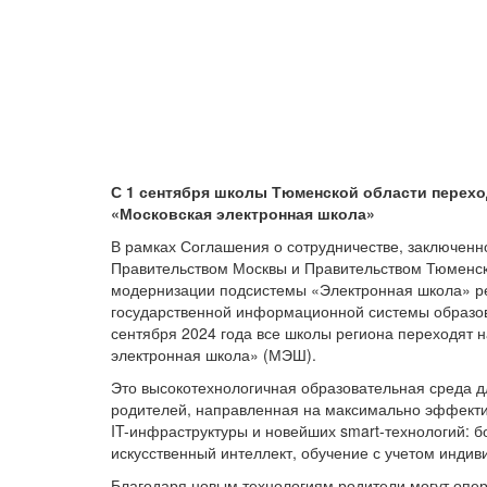
С 1 сентября школы Тюменской области перехо
«Московская электронная школа»
В рамках Соглашения о сотрудничестве, заключенн
Правительством Москвы и Правительством Тюменско
модернизации подсистемы «Электронная школа» р
государственной информационной системы образов
сентября 2024 года все школы региона переходят 
электронная школа» (МЭШ).
Это высокотехнологичная образовательная среда дл
родителей, направленная на максимально эффект
IT-инфраструктуры и новейших smart-технологий: 
искусственный интеллект, обучение с учетом индив
Благодаря новым технологиям родители могут опер