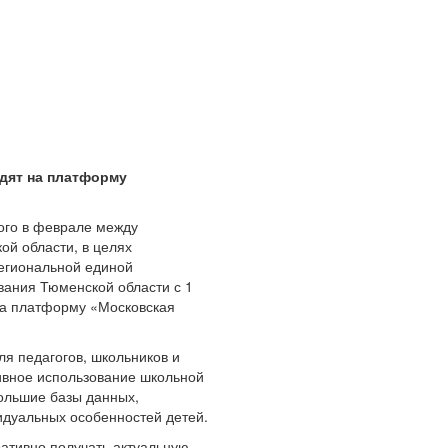
дят на платформу
ого в феврале между
й области, в целях
егиональной единой
ания Тюменской области с 1
на платформу «Московская
я педагогов, школьников и
ивное использование школьной
большие базы данных,
идуальных особенностей детей.
ативно получать актуальную