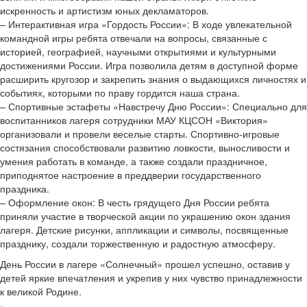
искренность и артистизм юных декламаторов.
– Интерактивная игра «Гордость России»: В ходе увлекательной
командной игры ребята отвечали на вопросы, связанные с
историей, географией, научными открытиями и культурными
достижениями России. Игра позволила детям в доступной форме
расширить кругозор и закрепить знания о выдающихся личностях и
событиях, которыми по праву гордится наша страна.
– Спортивные эстафеты «Навстречу Дню России»: Специально для
воспитанников лагеря сотрудники МАУ КЦСОН «Виктория»
организовали и провели веселые старты. Спортивно-игровые
состязания способствовали развитию ловкости, выносливости и
умения работать в команде, а также создали праздничное,
приподнятое настроение в преддверии государственного
праздника.
– Оформление окон: В честь грядущего Дня России ребята
приняли участие в творческой акции по украшению окон здания
лагеря. Детские рисунки, аппликации и символы, посвященные
празднику, создали торжественную и радостную атмосферу.
День России в лагере «Солнечный» прошел успешно, оставив у
детей яркие впечатления и укрепив у них чувство принадлежности
к великой Родине.