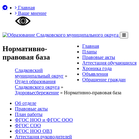
Главная
Ваше мнение
Главная
Нормативно-
Планы
правовая база
Правовые акты
Аттестация обучающихся
Хроника года
Сладковский
Объявления
муниципальный округ
»
Обращение граждан
Отдел образования
Сладковского округа
»
Здоровьесбережение
»
Нормативно-правовая база
Об отделе
Правовые акты
План работы
ФГОС НОО и ФГОС ООО
ФГОС СОО
ФГОС НОО ОВЗ
Аттестация руководителей