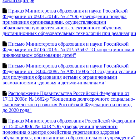
абилитации ре
Приказ Министерства образования и науки Российской
Федерации от 09.01.2014г. № 2 "Об утверждении порядка
применения организациями, осуществляющими
образовательную деятельность, электронного обучения,
дистанционных образовательных технологий при реализации
Письмо Министерства образования и науки Российской
Федерации от 07.06.2013г. № ИР-535/07 "О коррекционном и
инклюзивном образовании детей"
Письмо Министерства образования и науки Российской
Федерации от 18.04.2008г. № АФ-150/06 "О создании условий
для получения образования детьми с ограниченными
возможностями здоровья и детьми-инвалидами"
Распоряжение Правительства Российской Федерации от
17.11.2008г. № 1662-р "Концепция долгосрочного социально-
экономического развития Российской Федерации на период
до 2020 года"
Приказ Министерства образования Российской Федерации
от 15.05.2000г. № 1418 "Об утверждении примерного
положения о центре содействия укреплению здоровья
обучающихся, воспитанников образовательного учреждения"