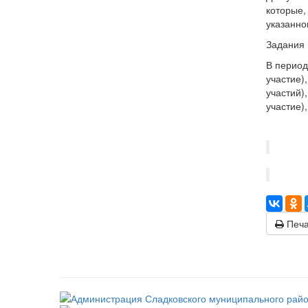
которые,
указанно
Задания 
В период
участие)
участий)
участие),
Печа