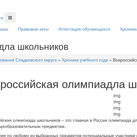
ланы
Правовые акты
Аттестация обучающихся
Хроника
дла школьников
ования Сладковского округа
»
Хроника учебного года
»
Всероссийс
российская олимпиадла ш
йская олимпиада школьников – это главная в России олимпиада д
бщеобразовательным предметам.
тия по любому из выбранных предметов потенциальные участники р