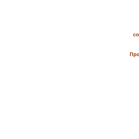
со
Про