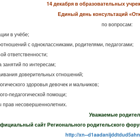
14 декабря в образовательных учре
Единый день консультаций «От
по вопросам:
ации в учёбе;
оотношений с одноклассниками, родителями, педагогами;
вой ответственности;
а занятий по интересам;
аивания доверительных отношений;
логического здоровья девочек и мальчиков;
лого-педагогической помощи;
ы прав несовершеннолетних.
Уважаемые родител
фициальный сайт Регионального родительского форума
http://xn--d1aadanijddtdud5ahn