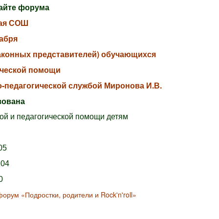
сайте форума
кая СОШ
кабря
законных представителей) обучающихся
ической помощи
-педагогической службой Миронова И.В.
изована
ой и педагогической помощи детям
05
104
0
орум «Подростки, родители и Rock'n'roll»