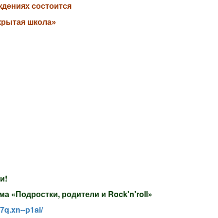
ждениях состоится
крытая школа»
и!
 «Подростки, родители и Rock'n'roll»
7q.xn--p1ai
/