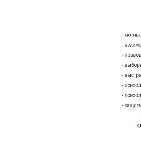
- мотив
- взаим
- право
- выбор
- выстр
- психо
- психо
- защит
О