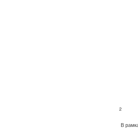
2
В рамк