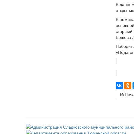
В данном
открытые
В номина
основной
старший 
Ершова Л
Победите
«Педагог
Печа