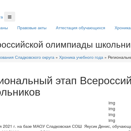
ланы
Правовые акты
Аттестация обучающихся
Хроника
российской олимпиады школьни
ования Сладковского округа
»
Хроника учебного года
»
Региональн
иональный этап Всеросси
льников
я 2021 г. на базе МАОУ Сладковская СОШ Якусик Денис, обучающ