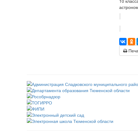
10 класс
астроном
Печа