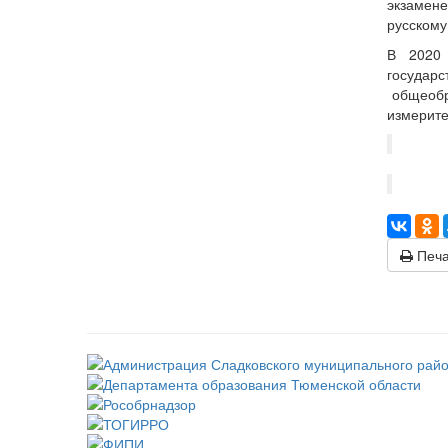
экзамен
русскому
В 2020 
государ
общеобра
измерите
Печа