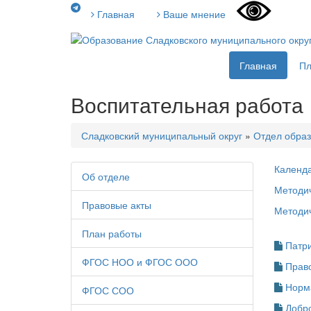
Главная
Ваше мнение
Главная
П
Воспитательная работа
Сладковский муниципальный округ
»
Отдел образ
Календа
Об отделе
Методич
Правовые акты
Методич
План работы
Патри
ФГОС НОО и ФГОС ООО
Прав
Норм
ФГОС СОО
Добр