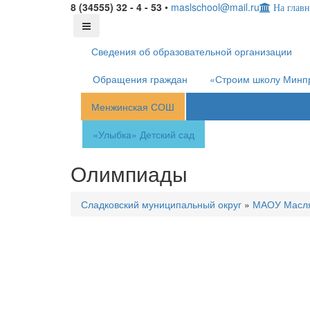
8 (34555) 32 - 4 - 53
•
maslschool@mail.ru
На глав
Сведения об образовательной организации
Обращения граждан
«Строим школу Минп
Менжинская СОШ
Новоандреевская ООШ
«Улыбка»
Детский сад
Олимпиады
Сладковский муниципальный округ
»
МАОУ Масл