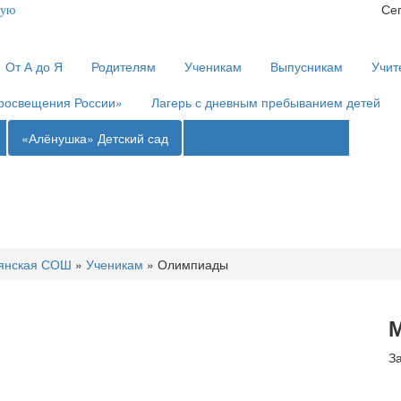
Сег
ную
От А до Я
Родителям
Ученикам
Выпусникам
Учит
росвещения России»
Лагерь с дневным пребыванием детей
«Алёнушка»
Детский сад
«Теремок»
Детский сад
янская СОШ
»
Ученикам
»
Олимпиады
М
З