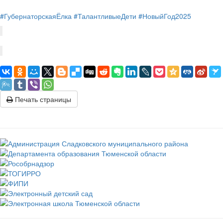
#ГубернаторскаяЁлка
#ТалантливыеДети
#НовыйГод2025
Печать страницы