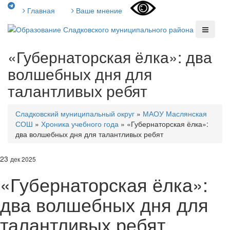
Главная
Ваше мнение
«Губернаторская ёлка»: два
волшебных дня для
талантливых ребят
Сладковский муниципальный округ
»
МАОУ Маслянская
СОШ
»
Хроника учебного года
»
«Губернаторская ёлка»:
два волшебных дня для талантливых ребят
23
дек 2025
«Губернаторская ёлка»:
два волшебных дня для
талантливых ребят