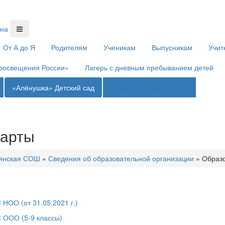
От А до Я
Родителям
Ученикам
Выпусникам
Учит
росвещения России»
Лагерь с дневным пребыванием детей
«Алёнушка»
Детский сад
«Теремок»
Детский сад
дарты
янская СОШ
»
Сведения об образовательной организации
»
Образ
НОО (от 31.05.2021 г.)
 ООО (5-9 классы)