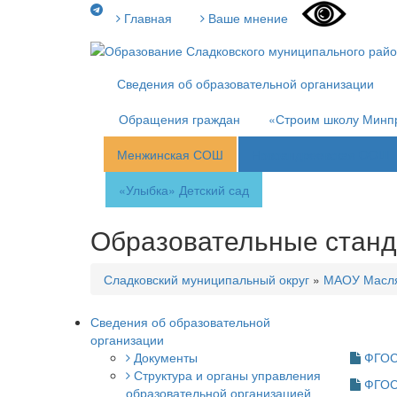
Главная
Ваше мнение
Сведения об образовательной организации
Обращения граждан
«Строим школу Минп
Менжинская СОШ
Новоандреевская ООШ
«Улыбка»
Детский сад
Образовательные стан
Сладковский муниципальный округ
»
МАОУ Масл
Сведения об образовательной
организации
Документы
ФГОС 
Структура и органы управления
ФГОС
образовательной организацией