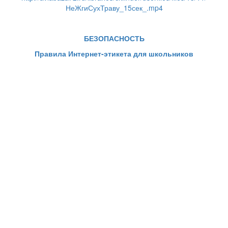
НеЖгиСухТраву_15сек_.mp4
БЕЗОПАСНОСТЬ
Правила Интернет-этикета для школьников