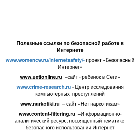
Полезные ссылки по безопасной работе в
Интернете
www
.
womencw
.
ru
/
internetsafety
/
-
проект «Безопасный
Интернет»
www.в
etionline
.
ru
–сайт «ребенок в Сети»
www
.
crime
-
research
.
ru
- Центр исследования
компьютерных преступлений
www
.
narkotiki
.
ru
– сайт «Нет наркотикам»
www
.
content
-
filtering
.
ru
–
Информационно-
аналитический ресурс, посвященный тематике
безопасного использовании Интернет